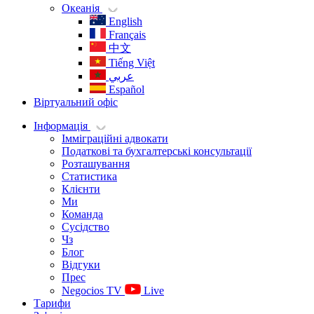
Океанія
English
Français
中文
Tiếng Việt
عربي
Español
Віртуальний офіс
Інформація
Імміграційні адвокати
Податкові та бухгалтерські консультації
Розташування
Статистика
Клієнти
Ми
Команда
Сусідство
Чз
Блог
Відгуки
Прес
Negocios TV
Live
Тарифи