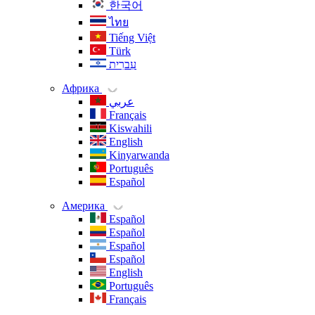
한국어
ไทย
Tiếng Việt
Türk
עִברִית
Африка
عربي
Français
Kiswahili
English
Kinyarwanda
Português
Español
Америка
Español
Español
Español
Español
English
Português
Français