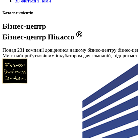
Зв'яжіться з нами
Каталог клієнтів
Бізнес-центр
Ⓡ
Бізнес-центр Пікассо
Понад 231 компанії довірилися нашому бізнес-центру бізнес-цен
Ми є найприбутковішим інкубатором для компаній, підприємств 