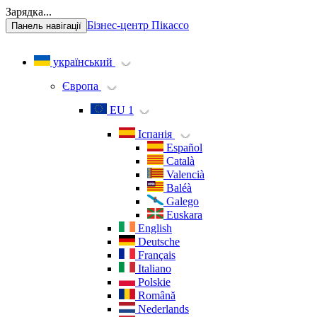
Зарядка...
Бізнес-центр Пікассо
Панель навігації
український
Європа
EU 1
Іспанія
Español
Català
Valencià
Baléà
Galego
Euskara
English
Deutsche
Français
Italiano
Polskie
Română
Nederlands