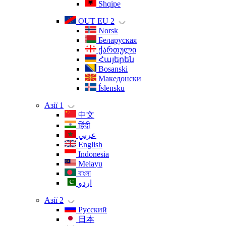
Shqipe
OUT EU 2
Norsk
Беларуская
ქართული
Հայերեն
Bosanski
Македонски
Íslensku
Азії 1
中文
हिंदी
عربي
English
Indonesia
Melayu
বাংলা
اردو
Азії 2
Русский
日本