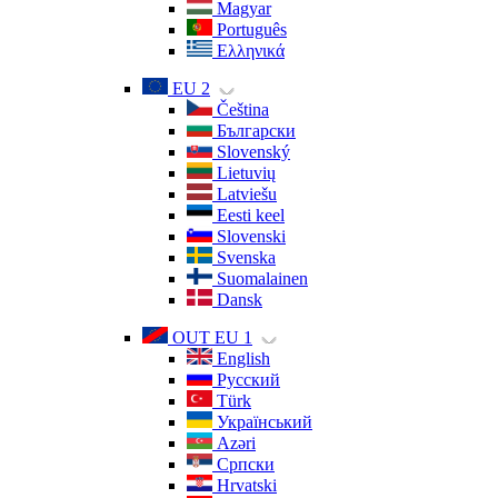
Magyar
Português
Ελληνικά
EU 2
Čeština
Български
Slovenský
Lietuvių
Latviešu
Eesti keel
Slovenski
Svenska
Suomalainen
Dansk
OUT EU 1
English
Русский
Türk
Український
Azəri
Српски
Hrvatski